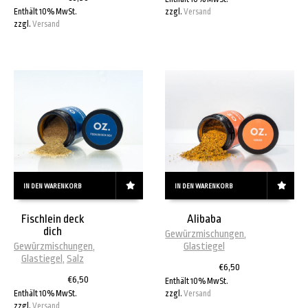
Enthält 10% MwSt.
zzgl.
Versand
zzgl.
Versand
IN DEN WARENKORB
IN DEN WARENKORB
Fischlein deck
Alibaba
dich
Gewürzmischungen
,
Gewürzmischungen
,
Glastiegel
Glastiegel
,
Salz
€
6,50
€
6,50
Enthält 10% MwSt.
Enthält 10% MwSt.
zzgl.
Versand
zzgl.
Versand