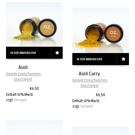
IN DEN WARENKORB
IN DEN WARENKORB
Aioli
Aioli Curry
Gewürzmischungen
,
Glastiegel
Gewürzmischungen
,
Glastiegel
€
6,50
Enthält 10% MwSt.
€
6,50
zzgl.
Versand
Enthält 10% MwSt.
zzgl.
Versand