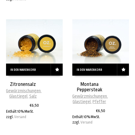
IN DEN WARENKORB
IN DEN WARENKORB
Zitronensalz
Montana
Peppersteak
Gewürzmischungen
,
Glastiegel
,
Salz
Gewürzmischungen
,
Glastiegel
,
Pfeffer
€
6,50
€
6,50
Enthält 10% MwSt.
zzgl.
Versand
Enthält 10% MwSt.
zzgl.
Versand