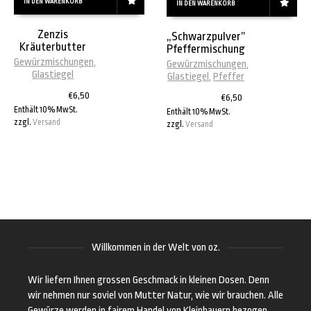
IN DEN WARENKORB
IN DEN WARENKORB
Zenzis
„Schwarzpulver”
Kräuterbutter
Pfeffermischung
Gewürzmischungen
,
Gewürzmischungen
,
Glastiegel
Glastiegel
,
Pfeffer
€
6,50
€
6,50
Enthält 10% MwSt.
Enthält 10% MwSt.
zzgl.
Versand
zzgl.
Versand
Willkommen in der Welt von oz.
Wir liefern Ihnen grossen Geschmack in kleinen Dosen. Denn
wir nehmen nur soviel von Mutter Natur, wie wir brauchen. Alle
Gewürze werden in fairem Handel von Kleinbauern bezogen.