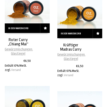
IN DEN WARENKORB
IN DEN WARENKORB
Roter Curry
„Chiang Mai“
Kräftiger
Madras Curry
Gewürzmischungen
,
Glastiegel
Gewürzmischungen
,
Glastiegel
€
6,50
Enthält 10% MwSt.
€
6,50
zzgl.
Versand
Enthält 10% MwSt.
zzgl.
Versand