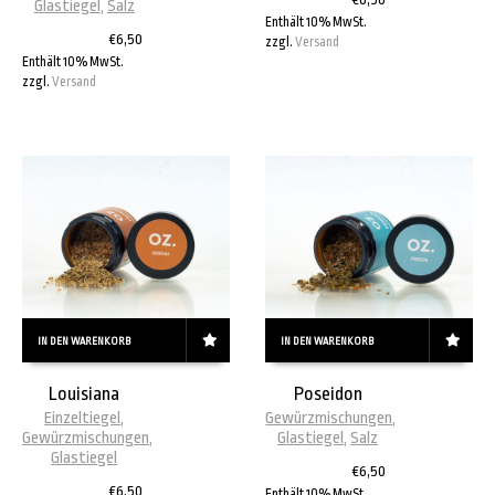
Glastiegel
,
Salz
Enthält 10% MwSt.
€
6,50
zzgl.
Versand
Enthält 10% MwSt.
zzgl.
Versand
IN DEN WARENKORB
IN DEN WARENKORB
Louisiana
Poseidon
Einzeltiegel
,
Gewürzmischungen
,
Gewürzmischungen
,
Glastiegel
,
Salz
Glastiegel
€
6,50
€
6,50
Enthält 10% MwSt.