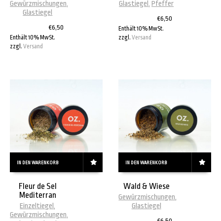
Gewürzmischungen
,
Glastiegel
,
Pfeffer
Glastiegel
€
6,50
€
6,50
Enthält 10% MwSt.
Enthält 10% MwSt.
zzgl.
Versand
zzgl.
Versand
IN DEN WARENKORB
IN DEN WARENKORB
Fleur de Sel
Wald & Wiese
Mediterran
Gewürzmischungen
,
Einzeltiegel
,
Glastiegel
Gewürzmischungen
,
€
6,50