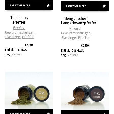
IN DEN WARENKORB
IN DEN WARENKORB
Tellicherry
Bengalischer
Pfeffer
Langschwanzpfeffer
Gewürz
,
Gewürz
,
Gewürzmischungen
,
Gewürzmischungen
,
Glastiegel
,
Pfeffer
Glastiegel
,
Pfeffer
€
6,50
€
6,50
Enthält 10% MwSt.
Enthält 10% MwSt.
zzgl.
Versand
zzgl.
Versand