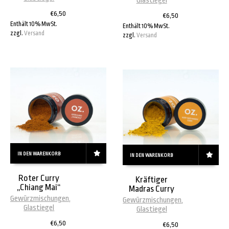
Glastiegel
€
6,50
€
6,50
Enthält 10% MwSt.
Enthält 10% MwSt.
zzgl.
Versand
zzgl.
Versand
IN DEN WARENKORB
IN DEN WARENKORB
Roter Curry
Kräftiger
„Chiang Mai“
Madras Curry
Gewürzmischungen
,
Gewürzmischungen
,
Glastiegel
Glastiegel
€
6,50
€
6,50