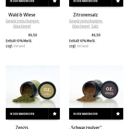
IN DEN WARENKORB
IN DEN WARENKORB
Wald & Wiese
Zitronensalz
Gewürzmischungen
,
Gewürzmischungen
,
Glastiegel
Glastiegel
,
Salz
€
6,50
€
6,50
Enthält 10% MwSt.
Enthält 10% MwSt.
zzgl.
Versand
zzgl.
Versand
IN DEN WARENKORB
IN DEN WARENKORB
Zenzis
„Schwarzpulver”