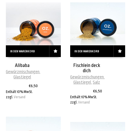
IN DEN WARENKORB
IN DEN WARENKORB
Alibaba
Fischlein deck
dich
Gewürzmischungen
,
Glastiegel
Gewürzmischungen
,
Glastiegel
,
Salz
€
6,50
€
6,50
Enthält 10% MwSt.
zzgl.
Versand
Enthält 10% MwSt.
zzgl.
Versand