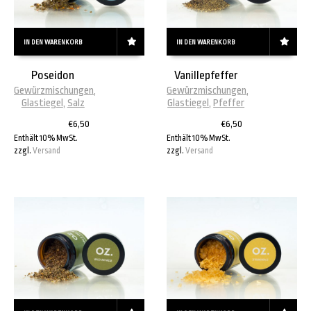
IN DEN WARENKORB
IN DEN WARENKORB
Poseidon
Vanillepfeffer
Gewürzmischungen
,
Gewürzmischungen
,
Glastiegel
,
Salz
Glastiegel
,
Pfeffer
€
6,50
€
6,50
Enthält 10% MwSt.
Enthält 10% MwSt.
zzgl.
Versand
zzgl.
Versand