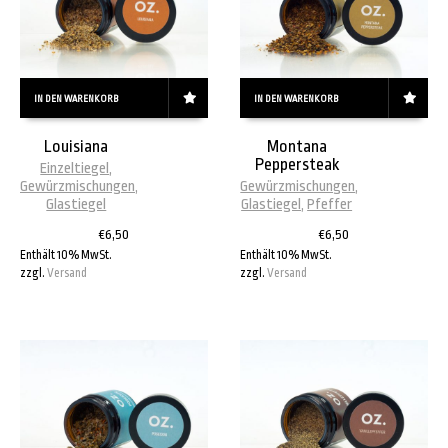
IN DEN WARENKORB
IN DEN WARENKORB
Louisiana
Montana
Peppersteak
Einzeltiegel
,
Gewürzmischungen
,
Gewürzmischungen
,
Glastiegel
Glastiegel
,
Pfeffer
€
6,50
€
6,50
Enthält 10% MwSt.
Enthält 10% MwSt.
zzgl.
Versand
zzgl.
Versand