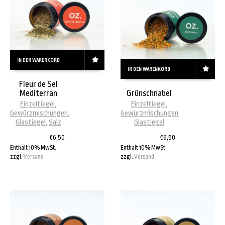
IN DEN WARENKORB
IN DEN WARENKORB
Fleur de Sel
Mediterran
Grünschnabel
Einzeltiegel
,
Einzeltiegel
,
Gewürzmischungen
,
Gewürzmischungen
,
Glastiegel
,
Salz
Glastiegel
€
6,50
€
6,50
Enthält 10% MwSt.
Enthält 10% MwSt.
zzgl.
Versand
zzgl.
Versand