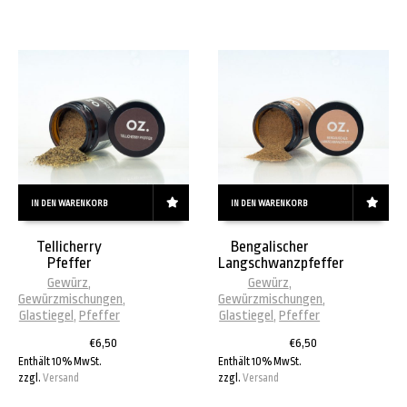
IN DEN WARENKORB
IN DEN WARENKORB
Tellicherry
Bengalischer
Pfeffer
Langschwanzpfeffer
Gewürz
,
Gewürz
,
Gewürzmischungen
,
Gewürzmischungen
,
Glastiegel
,
Pfeffer
Glastiegel
,
Pfeffer
€
6,50
€
6,50
Enthält 10% MwSt.
Enthält 10% MwSt.
zzgl.
Versand
zzgl.
Versand