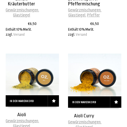
Kräuterbutter
Pfeffermischung
Gewürzmischungen
,
Gewürzmischungen
,
Glastiegel
Glastiegel
,
Pfeffer
€
6,50
€
6,50
Enthält 10% MwSt.
Enthält 10% MwSt.
zzgl.
Versand
zzgl.
Versand
IN DEN WARENKORB
IN DEN WARENKORB
Aioli
Aioli Curry
Gewürzmischungen
,
Gewürzmischungen
,
Glastiegel