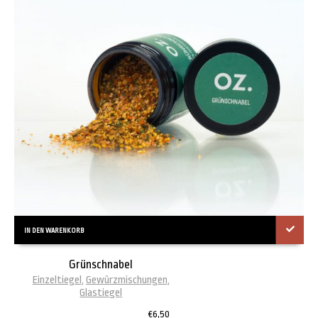
IN DEN WARENKORB
Grünschnabel
Einzeltiegel
,
Gewürzmischungen
,
Glastiegel
€
6,50